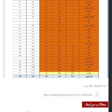
به اشتراک بگذارید :
https://aftabhoghooghi.ir/?p=160354
مطالب مرتبط: