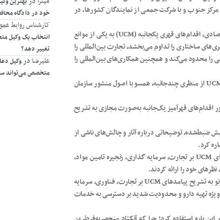
میترا
در
بهترین وکیل
یی مرکز جنوب و با شرکت جمعی از نمایندگان کشورها، در
خود در دادگاه محا
کارشناس روابط عمو
در شرایط بین‌المللی فعلی با تنش‌های ژئوپلیتیکی و چالش‌های اقتصادی، اقدام‌های قهری یکجانبه (UCM) به یکی از موانع
انتخاب یک وکیل متخ
ری‌های ساختاری را تداوم می‌بخشد، تجارت بین‌المللی را
تغییر دهد؟
 را محدود می‌کند و همچنین همکاری‌های بین‌المللی را
علیرضا
در
وکیل دعا
متخصص می‌تواند سرن
در مواجهه با این واقعیت، این رویداد جانبی با هدف بررسی آثار UCM از منظری چندجانبه، همسو با اصول منشور سازمان
ر اقدام‌های قهرآمیز یک‌جانبه به‌صورت مجازی به تشریح
 ضبط‌شده، توضیحاتی درباره آثار و چالش‌های ناشی از
در ادامه نشست، نمایندگان کشور‌های حاضر با نظرداشت پیامدهای UCM بر تجارت، سرمایه گذاری، زنجیره تامین مواد،
نظرهای خود را ارائه کردند.
علی بحرینی، سفیر و نماینده دائم کشورمان نزد سازمان ملل در ژنو به تشریح پیامدهای UCM بر تجارت، فناوری، سرمایه
‌ویژه تهیه دارو و محدودیت شدید بر دسترسی به خدمات
کشورمان در ادامه تصریح کرد: باید از فرصت آنکتاد ۱۶ در این باره استفاده کرد؛ چرا که آنکتاد منحصربه‌فردترین