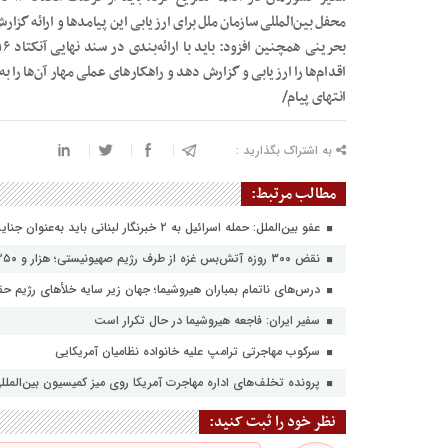
محفل بین‌المللی سازمان ملل برای ارزیابی این پیامدها و ارائه گزا
اقدام‌ها را ارزیابی و گزارش دهد و راهکار‌های عملی مهار آن‌ها را به
انتهای پیام/
به اشتراک بگذارید :
مطالب مرتبط:
عفو بین‌الملل: حمله اسرائیل به ۲ خبرنگار لبنانی باید به‌عنوان جنایت جنگی مورد بررسی قرار گیرد
نقض ۳۰۰ روزه آتش‌بس غزه از طرف رژیم صهیونیستی؛ هزار و ۲۵۰ نفر به شهادت رسیدند
درس‌های ناتمام بمباران هیروشیما؛ جهان زیر سایه خلأ‌های رژیم ح
سفیر ایران: فاجعه هیروشیما در حال تکرار است
سرکوب مهاجرتی ترامپ علیه خانواده نظامیان آمریکایی
پرونده تخلف‌های اداره مهاجرت آمریکا روی میز کمیسیون بین‌المل
نظر خود را ثبت کنید: