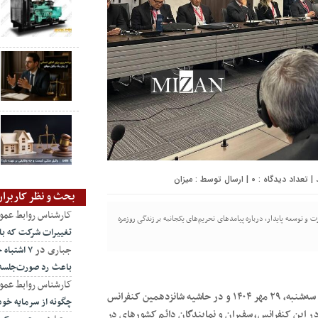
0
| ارسال توسط :
میزان
بحث و نظر کاربران
کارشناس روابط عمو
 و توسعه پایدار، درباره پیامدهای تحریم‌های یکجانبه بر زندگی روزمره
تغییرات شرکت که ب
جباری
در
۷ اشتبا
باعث رد صورت‌جلسه
کارشناس روابط عمو
نشست «اقدام‌های قهری یک‌جانبه: موانع تجارت و توسعه پایدار» سه‌شنبه، ۲۹ مهر ۱۴۰۴ و در حاشیه شانزدهمین کنفرانس
چگونه از سرمایه خو
ر این کنفرانس، سفیران و نمایندگان دائم کشور‌های در