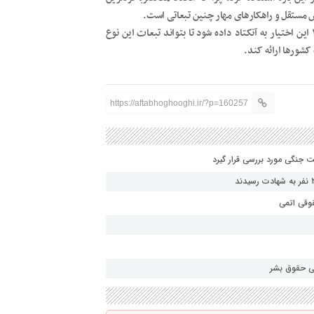
رش مستقل و راهکار‌های مهار چنین تبعاتی است.
بحرینی همچنین افزود: باید با ارائه‌بندی در سند نهایی آنکتاد ۱۶ این اختیار به آنکتاد داده شود تا بتواند تبعات این نوع
 کشور‌ها ارائه کند.
https://aftabhoghooghi.ir/?p=160257
قوقی اتمی
لی حقوق بشر