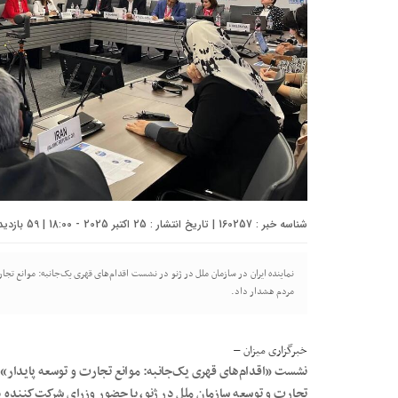
شناسه خبر : 160257 | تاریخ انتشار : 25 اکتبر 2025 - 18:00 | 59 بازدید | تعداد دیدگاه :
نماینده ایران در سازمان ملل در ژنو در نشست اقدام‌های قهری یک‌جانبه: موانع تجارت
مردم هشدار داد.
خبرگزاری میزان
–
تجارت و توسعه سازمان ملل در ژنو، با حضور وزرای شرکت‌کننده د