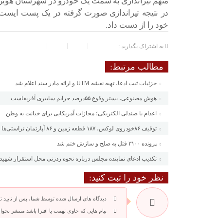
متهم تیراندازی به سمت یک خودرو در شهرستان هویز
در نتیجه تیراندازی صورت گرفته در یک پست ایست 
خود را از دست داد.
به اشتراک بگذارید :
مطالب مرتبط:
جزئیات ثبت ادعا، تهیه نقشه UTM و ارائه مادر سند اعلام شد
هوش مصنوعی، بستر وقوع ۵۵درصد جرایم سایبری آفریقاست
اعدام با صندلی الکتریکی؛ مجازات آمریکایی برای خیانت به وطن
توقیف ۸۶خودروی لوکس، ۱۸۷ قطعه زمین و ۸۶ آپارتمان تراستی‌ها
پرونده ۳۱۰۰ قتل به صلح و سازش ختم شد
تکذیب ادعای نماینده مجلس درباره نحوه ردزنی محل استقرار شهید 
نظر خود را ثبت کنید:
دیدگاه های ارسال شده توسط شما، پس از تایید 
پیام هایی که حاوی تهمت یا افترا باشد منتشر نخوا