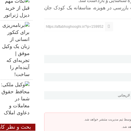
ه شناسایی و بازداشت شد.
بازرسی در هویزه، متاسفانه یک کودک جان
https://aftabhoghooghi.ir/?p=159952
لاریجانی
توسط تیم مدیریت منتشر خواهد شد.
بحث و نظر کار
هد شد.