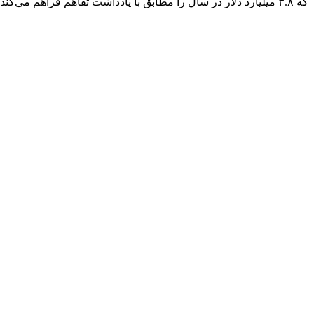
که ۳.۸ میلیارد دلار در سال را مطابق با یادداشت تفاهم فراهم می‌کند. از مجموع، ۶.۷ میلیارد دلار برای دفاع موشکی است.