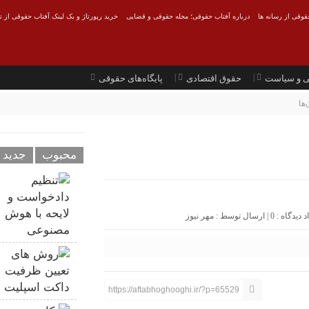
قوقی از رسانه ها
درباره آفتاب حقوقی؛ مجله حقوقی و قضایی
خرید رپورتاژ و بک لینک آفتاب حقوقی از ت
ی و سیاست
حقوق اقتصادی
پایگاه‌های حقوقی
‌ها
محبوب
جدید
0
| ارسال توسط :
مهر نیوز
https://aftabhoghooghi.ir/?p=65529