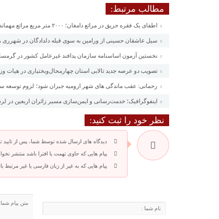
مطالب مرتبط:
اطفای یک فقره حریق در مراتع دامغان؛ ۲۰۰۰ متر مربع مراتع مهماندویه سوخت
سیل عاشقان حسینی از ورامین به سوی قبله دلدادگان در شهرری ر
نخستین آزمون اساسنامه سازمان پدافند غیرعامل کشور در گرمسار
تصویب دو عرصه جدید تالابی استان چهارمحال‌وبختیاری در هیات وز
رحمانی: عقب ماندگی های شهر ارومیه جبران شود؛ لزوم توسعه سر
اینفوگرافیک؛ خدمت‌رسانی و ایمن‌سازی مسیر زائران اربعین در لر
نظر خود را ثبت کنید:
دیدگاه های ارسال شده توسط شما، پس از تایید 
پیام هایی که حاوی تهمت یا افترا باشد منتشر نخوا
پیام هایی که به غیر از زبان فارسی یا غیر مرتبط 