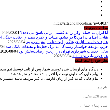
https://aftabhoghooghi.ir/?p=64037
مطالب مرتبط:
آیا ایران به حمله اوکراین به کشتی ایرانی پاسخ می دهد؟
2026/08/04
بقایی: اقدامات آمریکا در قشم، میناب و لامرد مصداق جنایت جنگی 
عارف: حل مسائل فرهنگی با بخشنامه پیش نمی‌رود
2026/08/04
حزب مؤتلفه خواستار رسیدگی به ترک فعل‌ها و تخلفات بانکی شد
2026/08/04
بیاتی: خدمات شهرداری تهران در اربعین رضایت‌بخش بود
2026/08/04
عراقچی وارد نجف شد
2026/08/04
نظر خود را ثبت کنید:
دیدگاه های ارسال شده توسط شما، پس از تایید توسط تیم مدی
پیام هایی که حاوی تهمت یا افترا باشد منتشر نخواهد شد.
پیام هایی که به غیر از زبان فارسی یا غیر مرتبط باشد منتشر ن